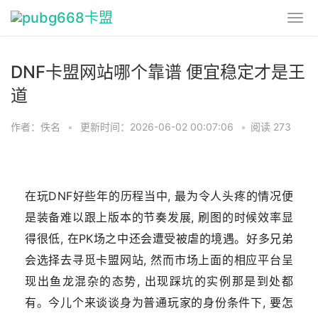
DNF卡盟网站哪个靠谱 便宜稳定才是王
道
作者：佚名
•
更新时间：2026-06-02 00:07:06
•
阅读 273
在玩DNF好些年的历程当中, 最为令人头疼的情况便
是装备难以跟上版本的节奏发展, 刷图的时候效率显
得很低, 在PK场之中还会遭受被虐的境遇。好多兄弟
会选择去寻觅卡盟网站, 然而市场上面的相应平台呈
现出鱼龙混杂的态势, 出现踩坑的实例那是到处都
有。今儿个来谈谈身为普通玩家的身份条件下, 要怎