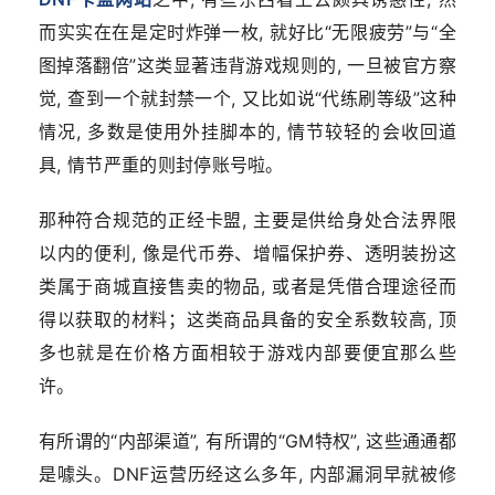
而实实在在是定时炸弹一枚, 就好比“无限疲劳”与“全
图掉落翻倍”这类显著违背游戏规则的, 一旦被官方察
觉, 查到一个就封禁一个, 又比如说“代练刷等级”这种
情况, 多数是使用外挂脚本的, 情节较轻的会收回道
具, 情节严重的则封停账号啦。
那种符合规范的正经卡盟, 主要是供给身处合法界限
以内的便利, 像是代币券、增幅保护券、透明装扮这
类属于商城直接售卖的物品, 或者是凭借合理途径而
得以获取的材料；这类商品具备的安全系数较高, 顶
多也就是在价格方面相较于游戏内部要便宜那么些
许。
有所谓的“内部渠道”, 有所谓的“GM特权”, 这些通通都
是噱头。DNF运营历经这么多年, 内部漏洞早就被修