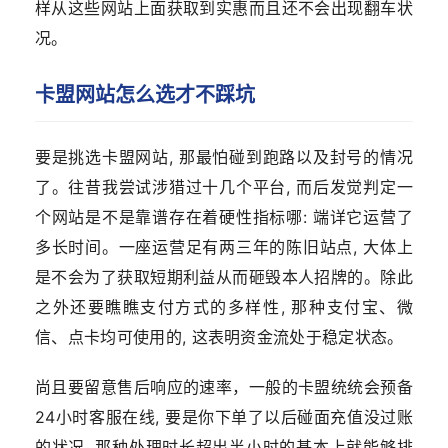
样从这些网站上面获取到实惠而且还不会出现翻车状
况。
卡盟网站怎么选才不踩坑
要是挑选卡盟网站, 那最怕碰到跑路以及封号的情况
了。往昔我尝试涉猎过十几个平台, 而后发觉判定一
个网站是不是靠谱存在着硬性指标哪: 端详它运营了
多长时间。一座运营足有两三年的陈旧站点, 大体上
是不会为了获取短期利益从而砸毁本人招牌的。除此
之外还要瞧瞧支付方式的多样性, 那种支付宝、微
信、点卡均可使用的, 这表明资金流处于稳定状态。
尚且要留意售后响应的速率，一般的卡盟统统会预备
24小时客服在线, 要是你下单了以后碰面充值没过账
的状况, 那种处理时长超出半小时的基本上就能够排