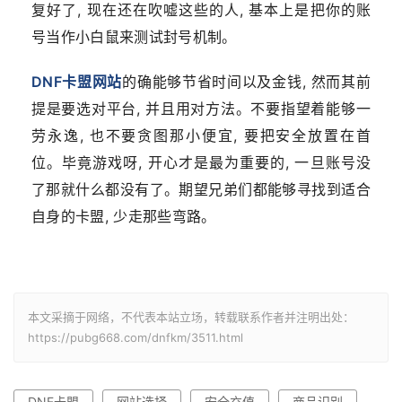
复好了, 现在还在吹嘘这些的人, 基本上是把你的账
号当作小白鼠来测试封号机制。
DNF卡盟网站
的确能够节省时间以及金钱, 然而其前
提是要选对平台, 并且用对方法。不要指望着能够一
劳永逸, 也不要贪图那小便宜, 要把安全放置在首
位。毕竟游戏呀, 开心才是最为重要的, 一旦账号没
了那就什么都没有了。期望兄弟们都能够寻找到适合
自身的卡盟, 少走那些弯路。
本文采摘于网络，不代表本站立场，转载联系作者并注明出处：
https://pubg668.com/dnfkm/3511.html
DNF卡盟
网站选择
安全充值
商品识别