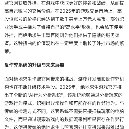
盟官网获取外挂，在游戏中获取更好的排名和战绩，从而提
高自己账号的交易价值。在2025年的游戏交易市场上，高
段位账号的价格已经达到了数千甚至上万元人民币。部分职
业选手或主播为了维持自己的"高水平"形象，也会私下使用
外挂，而绝地求生卡盟官网则为他们提供了隐蔽的服务渠
道。这种扭曲的价值观也在一定程度上助长了外挂市场的繁
荣。
反作弊系统的升级与未来展望
面对绝地求生卡盟官网带来的挑战，游戏开发商和反作弊机
构也在不断升级技术手段。2025年，绝地求生游戏官方推
出了全新的"AI行为分析系统"，该系统能够通过分析玩家的
游戏行为模式，识别出异常操作和可能存在的作弊行为。与
传统的检测方式不同，这套系统不需要直接扫描玩家的电脑
文件，而是通过观察游戏内的数据流来判断是否存在作弊行
为，这使得传统的绝地求生卡盟官网外挂变得越来越难以隐