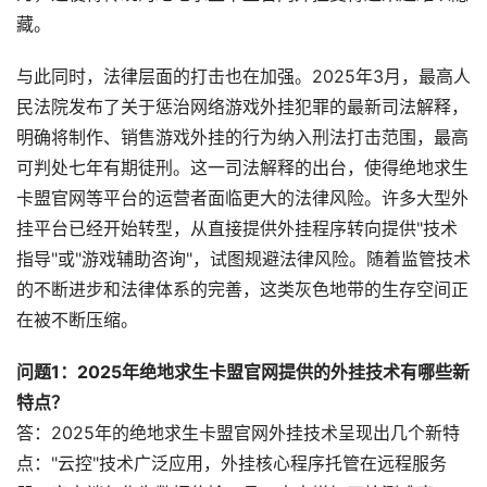
藏。
与此同时，法律层面的打击也在加强。2025年3月，最高人
民法院发布了关于惩治网络游戏外挂犯罪的最新司法解释，
明确将制作、销售游戏外挂的行为纳入刑法打击范围，最高
可判处七年有期徒刑。这一司法解释的出台，使得绝地求生
卡盟官网等平台的运营者面临更大的法律风险。许多大型外
挂平台已经开始转型，从直接提供外挂程序转向提供"技术
指导"或"游戏辅助咨询"，试图规避法律风险。随着监管技术
的不断进步和法律体系的完善，这类灰色地带的生存空间正
在被不断压缩。
问题1：2025年绝地求生卡盟官网提供的外挂技术有哪些新
特点？
答：2025年的绝地求生卡盟官网外挂技术呈现出几个新特
点："云控"技术广泛应用，外挂核心程序托管在远程服务