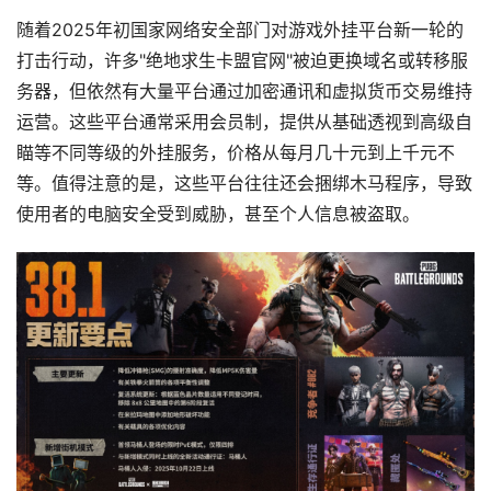
随着2025年初国家网络安全部门对游戏外挂平台新一轮的
打击行动，许多"绝地求生卡盟官网"被迫更换域名或转移服
务器，但依然有大量平台通过加密通讯和虚拟货币交易维持
运营。这些平台通常采用会员制，提供从基础透视到高级自
瞄等不同等级的外挂服务，价格从每月几十元到上千元不
等。值得注意的是，这些平台往往还会捆绑木马程序，导致
使用者的电脑安全受到威胁，甚至个人信息被盗取。