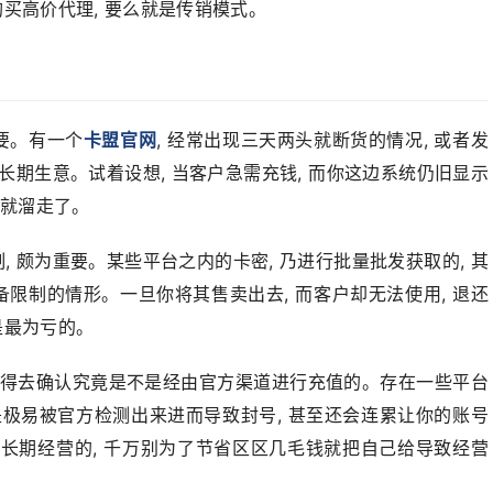
购买高价代理, 要么就是传销模式。
要。有一个
卡盟官网
, 经常出现三天两头就断货的情况, 或者发
展长期生意。试着设想, 当客户急需充钱, 而你这边系统仍旧显示
早就溜走了。
, 颇为重要。某些平台之内的卡密, 乃进行批量批发获取的, 其
备限制的情形。一旦你将其售卖出去, 而客户却无法使用, 退还
是最为亏的。
, 得去确认究竟是不是经由官方渠道进行充值的。存在一些平台
可是极易被官方检测出来进而导致封号, 甚至还会连累让你的账号
长期经营的, 千万别为了节省区区几毛钱就把自己给导致经营