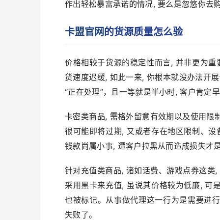
作出轻松暴富承诺的情况, 要么是忽悠你去
卡盟官网
的货源质量怎么验
价格相较于货源的稳定性而言, 并非更为重
货速度迟缓, 如此一来, 你根本就没办法开
“正在处理”，且一等就是半小时, 客户肯定
卡密类商品, 需格外留意有效期以及使用限制
很可能即将过期, 又或者存在地区限制、设
钱款尚属小事, 遭客户拉黑从而造成损失才
针对充值类商品, 诸如话费、游戏点券这类
采用黑卡来充值, 虽说其价格较为低廉, 
也被标记。从事做代理这一行为是需要进行
失败了。