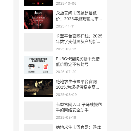
2025-10-06
永劫无间卡盟辅助最低
价：2025年游戏辅助市场
深度解析
2025-11-11
卡盟平台官网在线：2025
年数字支付黑灰产的新动
向与防范
2025-09-12
PUBG卡盟购买哪个靠谱
低价稳定不被封号
2026-07-29
绝地求生卡盟平台官网
2025,为您提供稳定高效
的游戏资源
2025-08-09
卡盟官网入口,子马线报帮
手的网络安全助手
2025-08-19
绝地求生卡盟官网：游戏