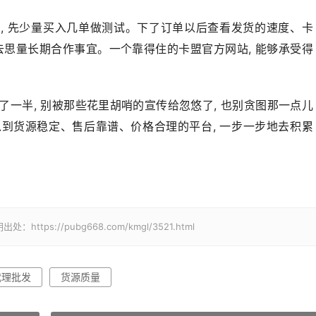
, 先少量买入几单做测试。下了订单以后查看发货的速度、卡
去思量长期合作事宜。一个靠得住的卡盟官方网站, 能够承受得
功了一半, 别被那些花里胡哨的宣传给忽悠了, 也别贪图那一点儿
寻觅到货源稳定、售后靠谱、价格合理的平台, 一步一步地去积累
://pubg668.com/kmgl/3521.html
代理批发
货源质量