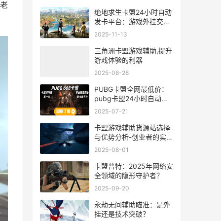
老
绝地求生卡盟24小时自动
发卡平台：游戏外挂交易
背后的灰色产业链
2025-11-13
三角洲卡盟游戏辅助,提升
游戏体验的利器
2025-08-28
PUBG卡盟全网最低价：
pubg卡盟24小时自动发
卡平台
2025-07-21
卡盟游戏辅助货源站选择
与优势分析-创业者的实用
指南
2025-08-01
卡盟普特：2025年网络安
全领域的隐形守护者？
2025-09-20
永劫无间辅助瞄准：是外
挂还是技术突破？