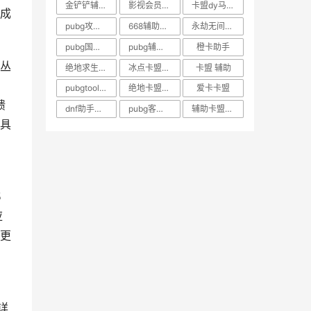
金铲铲辅助卡盟官网
影视会员批发一手货源平台
卡盟dy马线报帮手
成
pubg攻略技巧大全
668辅助卡盟平台
永劫无间超级卡
pubg国际服手游卡盟辅助
pubg辅助免费版
橙卡助手
丛
绝地求生卡盟官网平台
冰点卡盟陈细涛
卡盟 辅助
pubgtool画质助手官方下载正版
绝地卡盟平台官网
爱卡卡盟
馈
dnf助手充值入口不见了怎么办
pubg客服怎么联系
辅助卡盟官网平台
具
5
应
出更
详