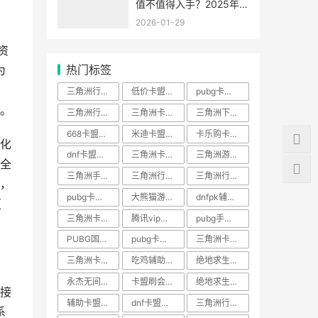
值不值得入手？2025年深
度解析
2026-01-29
资
热门标签
为
三角洲行动游戏攻略大全合集
低价卡盟绝地求生卡盟
pubg卡盟平台官网
。
三角洲行动卡盟低价
三角洲卡盟精选平台
三角洲下载中文版下载手机版测
668卡盟官网
米迪卡盟官网平台
卡乐购卡盟平台官网
化
dnf卡盟辅助搬砖下载哪一个
三角洲卡盟网站
三角洲游戏什么时候出的?
全
三角洲手游透视辅助器
三角洲行动游戏
三角洲行动卡盟怎么加入
，
pubg卡盟官网入口
大熊猫游戏平台
dnfpk辅助网
更
三角洲卡盟游戏辅助平台官网
腾讯vip卡盟
pubg手游辅助提卡网
PUBG国际服卡盟官网
pubg卡盟平台
三角洲卡盟平台
三角洲卡盟辅助发卡网
吃鸡辅助卡盟官网平台
绝地求生辅助提卡网
永杰无间激活码
卡盟刷会员原理
绝地求生卡盟24小时自动发卡平台
接
辅助卡盟官网
dnf卡盟游戏辅助
三角洲行动卡盟网站
系