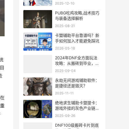
2025-12-10
PUBG吃鸡攻略,战术技巧
与装备选择解析
2025-08-21
卡盟辅助平台靠谱吗？新
手如何加入才能避免踩坑
2026-05-18
2024年DNF全方面玩法
统
攻略：从搬砖到毕业，新
目
手到大佬的进阶指南
2025-09-04
些
永劫无间游戏辅助软件：
是捷径还是毁灭？
2025-11-11
在
绝地求生辅助卡盟提卡：
重
游戏外挂的灰色产业链有
并
多可怕？
2025-09-26
DNF100级搬砖卡片到底